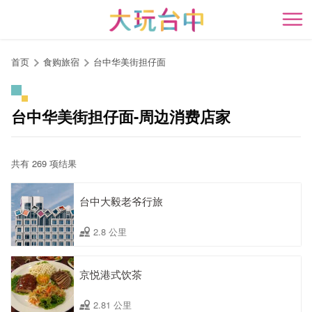
跳
到
开
主
要
首页
食购旅宿
台中华美街担仔面
内
容
区
台中华美街担仔面-周边消费店家
块
共有 269 项结果
台中大毅老爷行旅
2.8 公里
京悦港式饮茶
2.81 公里