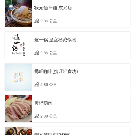
状元仙草舖-东兴店
2.86 公里
这一锅 皇室秘藏锅物
2.86 公里
携旺咖啡(携旺轻食坊)
2.86 公里
黄记鹅肉
2.88 公里
醴本韩国正统烧肉