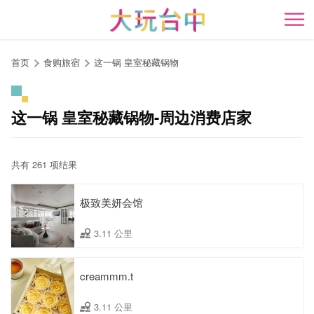
跳
到
开
主
要
首页
食购旅宿
这一锅 皇室秘藏锅物
内
容
区
这一锅 皇室秘藏锅物-周边消费店家
块
共有 261 项结果
极致美妍会馆
3.11 公里
creammm.t
3.11 公里