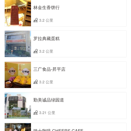
林金生香饼行
3.2 公里
罗拉典藏蛋糕
3.2 公里
三广食品-昇平店
3.2 公里
勤美诚品绿园道
3.21 公里
骑士咖啡 CHEERS CAFE