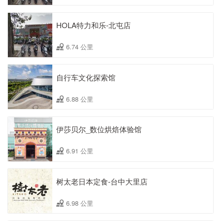
HOLA特力和乐-北屯店
6.74 公里
自行车文化探索馆
6.88 公里
伊莎贝尔_数位烘焙体验馆
6.91 公里
树太老日本定食-台中大里店
6.98 公里