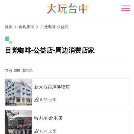
跳
到
开
主
要
首页
食购旅宿
目觉咖啡-公益店
内
容
区
目觉咖啡-公益店-周边消费店家
块
共有 260 项结果
新天地西洋博物馆
6.73 公里
特力屋-北屯店
6.74 公里