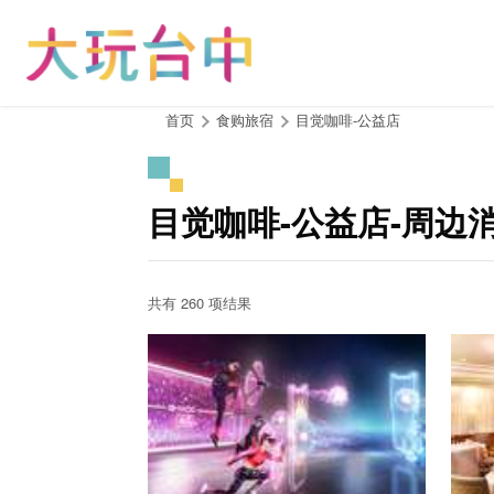
跳
到
主
要
内
:::
首页
食购旅宿
目觉咖啡-公益店
容
区
块
目觉咖啡-公益店-周边
共有 260 项结果