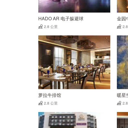
HADO AR 电子躲避球
金园
2.8 公里
2.
萝拉牛排馆
暖星
2.8 公里
2.