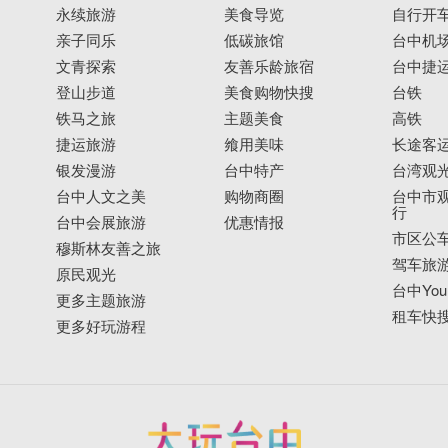
永续旅游
美食导览
自行开
亲子同乐
低碳旅馆
台中机
文青探索
友善乐龄旅宿
台中捷
登山步道
美食购物快搜
台铁
铁马之旅
主题美食
高铁
捷运旅游
飨用美味
长途客
银发漫游
台中特产
台湾观
台中人文之美
购物商圈
台中市观
行
台中会展旅游
优惠情报
市区公
穆斯林友善之旅
驾车旅
原民观光
台中YouB
更多主题旅游
租车快
更多好玩游程