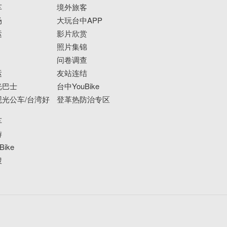
车
境外旅客
场
大玩台中APP
运
影片欣赏
照片集锦
问卷调查
运
友站连结
光巴士
台中YouBike
光公车/台湾好
登革热防治专区
车
游
ike
搜