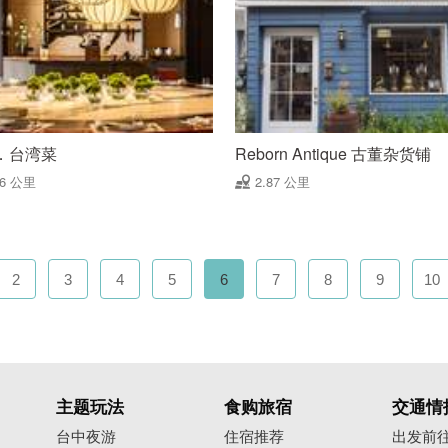
．台湾菜
Reborn Antique 古董杂货铺
86 公里
2.87 公里
2
3
4
5
6
7
8
9
10
主题玩法
食购旅宿
交通情
台中夜游
住宿推荐
出发前