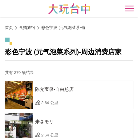
跳
到
开
主
要
首页
食购旅宿
彩色宁波 (元气泡菜系列)
内
容
区
彩色宁波 (元气泡菜系列)-周边消费店家
块
共有 270 项结果
陈允宝泉-自由总店
2.64 公里
来森モリ
2.64 公里