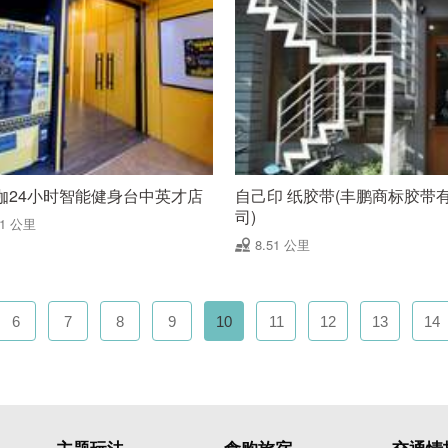
伽24小时智能健身台中英才店
自己印 纸胶带(丰鹏商标胶带
司)
51 公里
8.51 公里
6
7
8
9
10
11
12
13
14