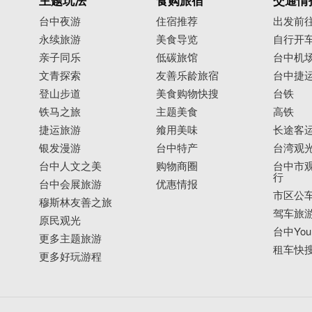
主题玩法
食购旅宿
交通情
台中夜游
住宿推荐
出发前
永续旅游
美食导览
自行开
亲子同乐
低碳旅馆
台中机
文青探索
友善乐龄旅宿
台中捷
登山步道
美食购物快搜
台铁
铁马之旅
主题美食
高铁
捷运旅游
飨用美味
长途客
银发漫游
台中特产
台湾观
台中人文之美
购物商圈
台中市观
行
台中会展旅游
优惠情报
市区公
穆斯林友善之旅
驾车旅
原民观光
台中YouB
更多主题旅游
租车快
更多好玩游程