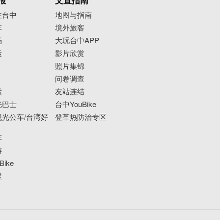
报
文宣指南
往台中
地图与指南
车
境外旅客
场
大玩台中APP
运
影片欣赏
照片集锦
问卷调查
运
友站连结
光巴士
台中YouBike
光公车/台湾好
登革热防治专区
车
游
ike
搜