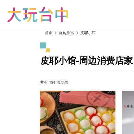
跳
到
主
要
内
:::
首页
食购旅宿
皮耶小馆
容
区
块
皮耶小馆-周边消费店家
共有 184 项结果