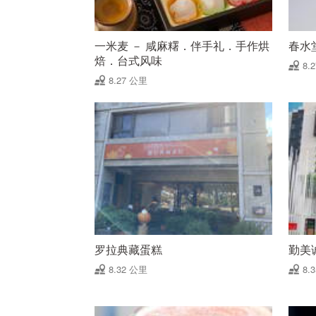
一米麦 － 咸麻糬．伴手礼．手作烘
春水
焙．台式风味
8.
8.27 公里
罗拉典藏蛋糕
勤美
8.32 公里
8.