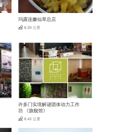
玛露连嫩仙草总店
8.29 公里
许多门实境解谜团体动力工作
坊 《旗舰馆》
8.43 公里