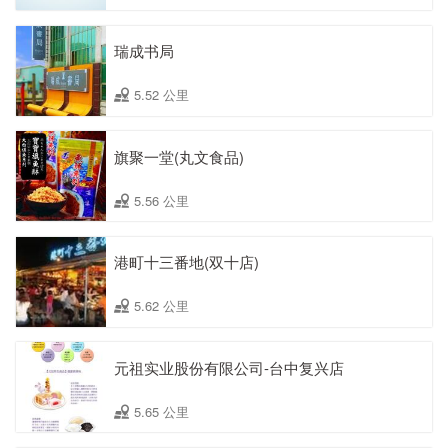
瑞成书局
5.52 公里
旗聚一堂(丸文食品)
5.56 公里
港町十三番地(双十店)
5.62 公里
元祖实业股份有限公司-台中复兴店
5.65 公里