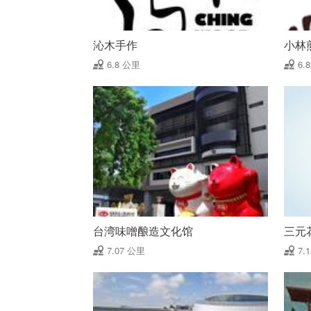
沁木手作
小林
6.8 公里
6.
台湾味噌酿造文化馆
三元
7.07 公里
7.