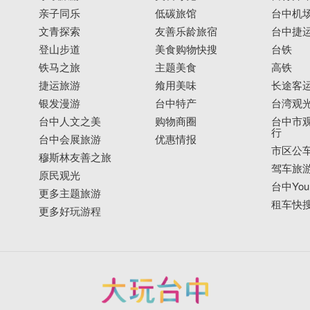
亲子同乐
低碳旅馆
台中机
文青探索
友善乐龄旅宿
台中捷
登山步道
美食购物快搜
台铁
铁马之旅
主题美食
高铁
捷运旅游
飨用美味
长途客
银发漫游
台中特产
台湾观
台中人文之美
购物商圈
台中市观
行
台中会展旅游
优惠情报
市区公
穆斯林友善之旅
驾车旅
原民观光
台中YouB
更多主题旅游
租车快
更多好玩游程