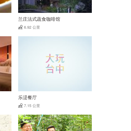
兰庄法式蔬食咖啡馆
6.92 公里
乐湜餐厅
7.15 公里