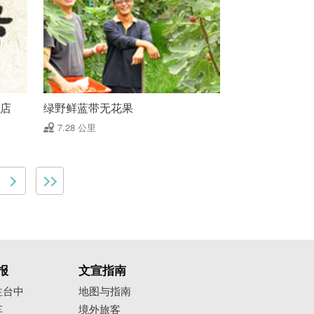
买店
绿野鲜蓝带无花果
7.28 公里
报
文宣指南
往台中
地图与指南
车
境外旅客