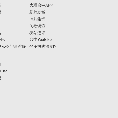
场
大玩台中APP
运
影片欣赏
照片集锦
问卷调查
运
友站连结
光巴士
台中YouBike
光公车/台湾好
登革热防治专区
车
游
ike
搜