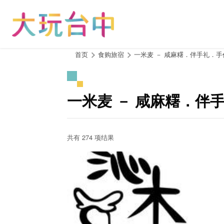
跳
到
主
要
内
:::
首页
食购旅宿
一米麦 － 咸麻糬．伴手礼．
容
区
块
一米麦 － 咸麻糬．伴
共有 274 项结果