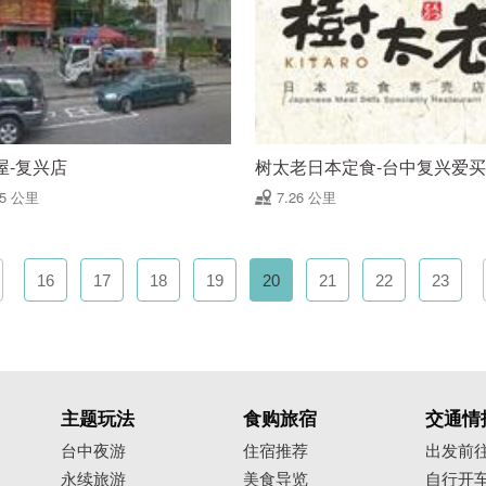
屋-复兴店
树太老日本定食-台中复兴爱
25 公里
7.26 公里
16
17
18
19
20
21
22
23
主题玩法
食购旅宿
交通情
台中夜游
住宿推荐
出发前
永续旅游
美食导览
自行开