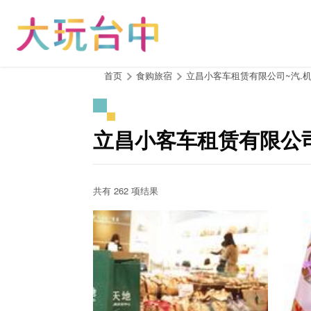
跳
到
主
要
内
:::
首页
食购旅宿
立昌小客车租赁有限公司~汽.机
容
区
块
立昌小客车租赁有限公司
共有 262 项结果