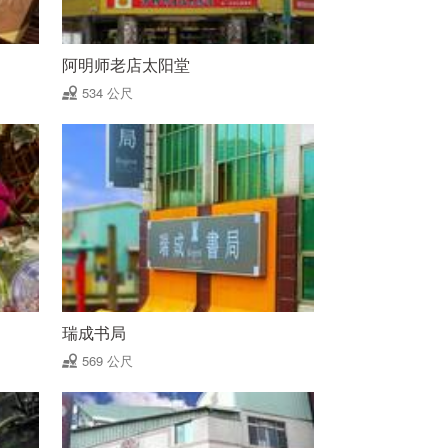
阿明师老店太阳堂
534 公尺
瑞成书局
569 公尺