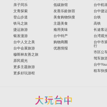
亲子同乐
低碳旅馆
台中机
文青探索
友善乐龄旅宿
台中捷
登山步道
美食购物快搜
台铁
铁马之旅
主题美食
高铁
捷运旅游
飨用美味
长途客
银发漫游
台中特产
台湾观
台中人文之美
购物商圈
台中市观
行
台中会展旅游
优惠情报
市区公
穆斯林友善之旅
驾车旅
原民观光
台中YouB
更多主题旅游
租车快
更多好玩游程