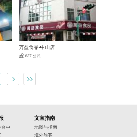
万益食品-中山店
837 公尺
报
文宣指南
往台中
地图与指南
车
境外旅客