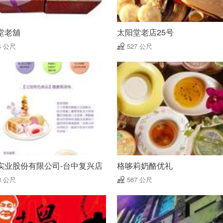
堂老舖
太阳堂老店25号
4 公尺
527 公尺
实业股份有限公司-台中复兴店
格哆莉奶酪优礼
3 公尺
567 公尺