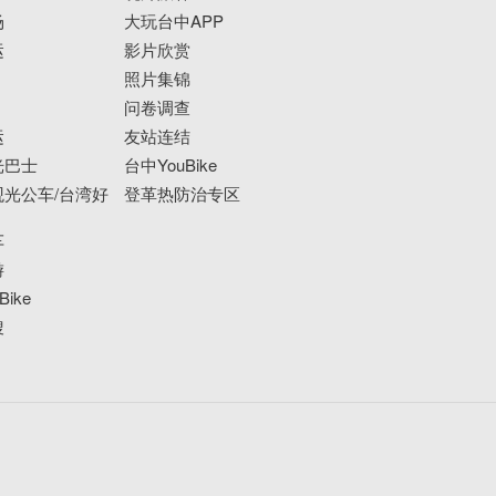
场
大玩台中APP
运
影片欣赏
照片集锦
问卷调查
运
友站连结
光巴士
台中YouBike
光公车/台湾好
登革热防治专区
车
游
ike
搜