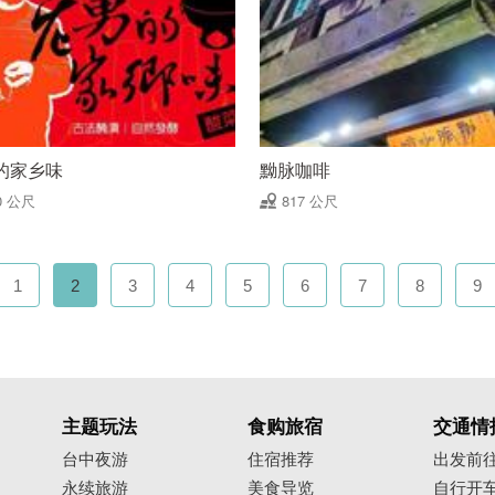
的家乡味
黝脉咖啡
0 公尺
817 公尺
1
2
3
4
5
6
7
8
9
主题玩法
食购旅宿
交通情
台中夜游
住宿推荐
出发前
永续旅游
美食导览
自行开