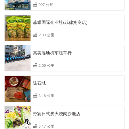
997 公尺
菲耀国际企业社(菲律宾商店)
2.03 公里
高美湿地机车租车行
2.09 公里
陈石城
3.16 公里
野宴日式炭火烧肉沙鹿店
3.17 公里