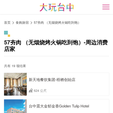
跳
到
开
主
要
首页
食购旅宿
57夯肉 （无烟烧烤火锅吃到饱）
内
容
区
57夯肉 （无烟烧烤火锅吃到饱）-周边消费
块
店家
共有 19 项结果
新天地餐饮集团-梧栖创始店
624 公尺
台中震大金郁金香Golden Tulip Hotel