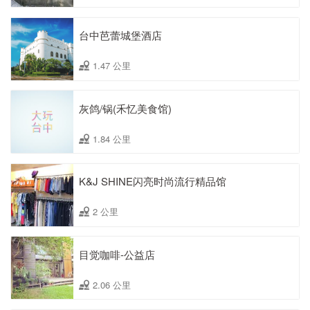
台中芭蕾城堡酒店
1.47 公里
灰鸽/锅(禾忆美食馆)
1.84 公里
K&J SHINE闪亮时尚流行精品馆
2 公里
目觉咖啡-公益店
2.06 公里