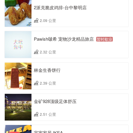
2派克脆皮鸡排-台中黎明店
2.09 公里
Pawish啵希 宠物沙龙精品旅店
暂时歇业
2.32 公里
林金生香饼行
2.39 公里
金矿928顶级足体舒压
2.51 公里
宜家家居 IKEA