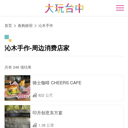
跳
到
开
主
要
首页
食购旅宿
沁木手作
内
容
区
沁木手作-周边消费店家
块
共有 246 项结果
骑士咖啡 CHEERS CAFE
822 公尺
印月创意东方宴
1.38 公里