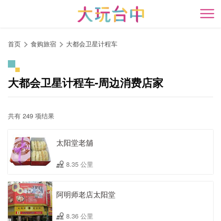
跳
到
开
主
要
首页
食购旅宿
大都会卫星计程车
内
容
区
大都会卫星计程车-周边消费店家
块
共有 249 项结果
太阳堂老舖
8.35 公里
阿明师老店太阳堂
8.36 公里