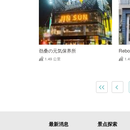
劲桑の元気保养所
Reb
1.49 公里
1.
最新消息
景点探索