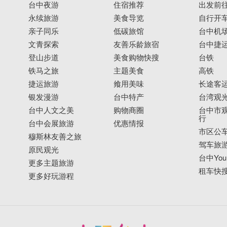
台中夜游
住宿推荐
出发前
永续旅游
美食导览
自行开
亲子同乐
低碳旅馆
台中机
文青探索
友善乐龄旅宿
台中捷
登山步道
美食购物快搜
台铁
铁马之旅
主题美食
高铁
捷运旅游
飨用美味
长途客
银发漫游
台中特产
台湾观
台中人文之美
购物商圈
台中市观
行
台中会展旅游
优惠情报
市区公
穆斯林友善之旅
驾车旅
原民观光
台中YouB
更多主题旅游
租车快
更多好玩游程