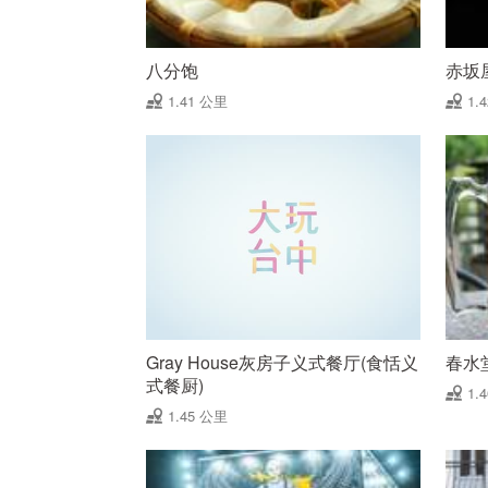
八分饱
赤坂
1.41 公里
1.
Gray House灰房子义式餐厅(食恬义
春水
式餐厨)
1.
1.45 公里