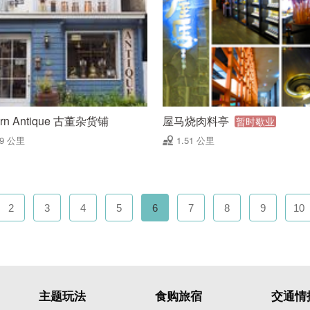
orn Antique 古董杂货铺
屋马烧肉料亭
暂时歇业
49 公里
1.51 公里
2
3
4
5
6
7
8
9
10
主题玩法
食购旅宿
交通情