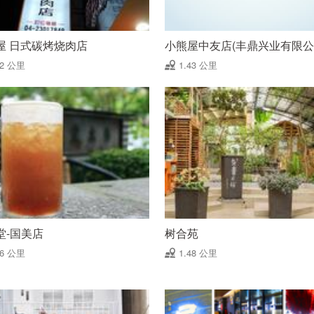
屋 日式碳烤烧肉店
小熊屋中友店(丰鼎兴业有限公
42 公里
1.43 公里
堂-国美店
树合苑
46 公里
1.48 公里