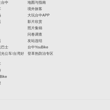
往台中
地图与指南
车
境外旅客
场
大玩台中APP
运
影片欣赏
照片集锦
问卷调查
运
友站连结
光巴士
台中YouBike
光公车/台湾好
登革热防治专区
车
游
ike
搜