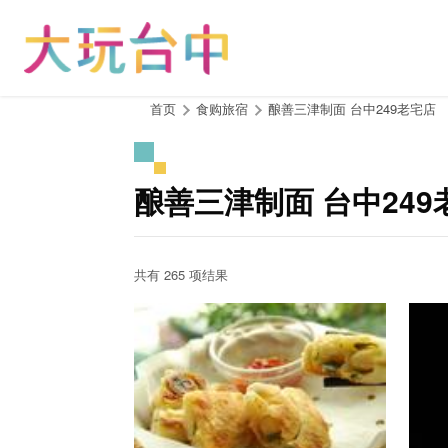
跳
到
主
要
内
:::
首页
食购旅宿
酿善三津制面 台中249老宅店
容
区
块
酿善三津制面 台中24
共有 265 项结果