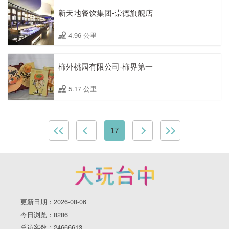
新天地餐饮集团-崇德旗舰店
4.96 公里
柿外桃园有限公司-柿界第一
5.17 公里
17
更新日期：2026-08-06
今日浏览：8286
总访客数：24666613