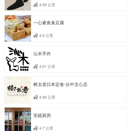
4.59 公里
一心素食臭豆腐
4.6 公里
沁木手作
4.61 公里
树太老日本定食-台中文心店
4.68 公里
安妮厨房
4.7 公里