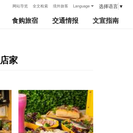
:::
选择语言
▼
网站导览
全文检索
境外旅客
Language
食购旅宿
交通情报
文宣指南
费店家