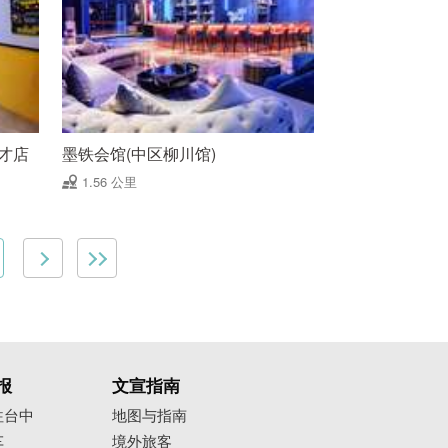
才店
墨铁会馆(中区柳川馆)
1.56 公里
报
文宣指南
往台中
地图与指南
车
境外旅客