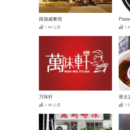
路德威餐馆
Pas
1.44 公里
1.
万味轩
唐太
1.48 公里
1.