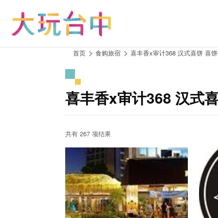
跳
到
主
要
内
:::
首页
食购旅宿
喜丰香x审计368 汉式喜饼 喜
容
区
块
喜丰香x审计368 汉式
共有 267 项结果