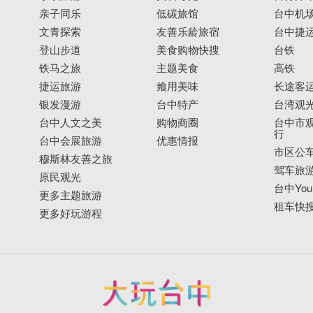
亲子同乐
低碳旅馆
台中机
文青探索
友善乐龄旅宿
台中捷
登山步道
美食购物快搜
台铁
铁马之旅
主题美食
高铁
捷运旅游
飨用美味
长途客
银发漫游
台中特产
台湾观
台中人文之美
购物商圈
台中市观
行
台中会展旅游
优惠情报
市区公
穆斯林友善之旅
驾车旅
原民观光
台中YouB
更多主题旅游
租车快
更多好玩游程