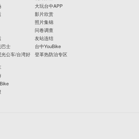
场
大玩台中APP
运
影片欣赏
照片集锦
问卷调查
运
友站连结
光巴士
台中YouBike
光公车/台湾好
登革热防治专区
车
游
ike
搜