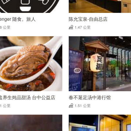
senger 随食。旅人
陈允宝泉-自由总店
46 公里
1.47 公里
盅养生炖品甜汤 台中公益店
春不荖足汤中港行馆
51 公里
1.51 公里