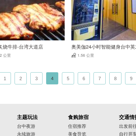
炙烧牛排-台湾大道店
奥美伽24小时智能健身台中英
52 公里
1.56 公里
1
2
3
4
5
6
7
8
9
主题玩法
食购旅宿
交通情
台中夜游
住宿推荐
出发前
永续旅游
美食导览
自行开