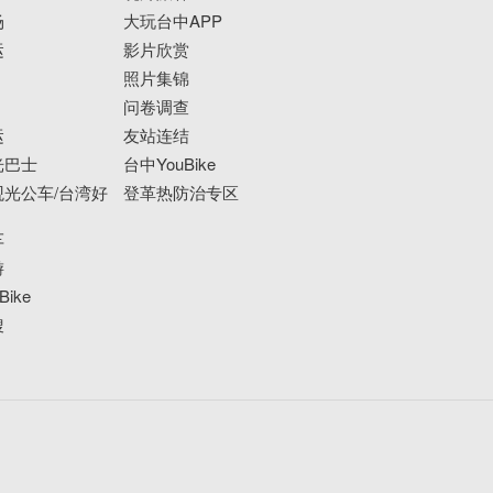
场
大玩台中APP
运
影片欣赏
照片集锦
问卷调查
运
友站连结
光巴士
台中YouBike
光公车/台湾好
登革热防治专区
车
游
ike
搜