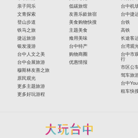
亲子同乐
低碳旅馆
台中机
文青探索
友善乐龄旅宿
台中捷
登山步道
美食购物快搜
台铁
铁马之旅
主题美食
高铁
捷运旅游
飨用美味
长途客
银发漫游
台中特产
台湾观
台中人文之美
购物商圈
台中市观
行
台中会展旅游
优惠情报
市区公
穆斯林友善之旅
驾车旅
原民观光
台中YouB
更多主题旅游
租车快
更多好玩游程