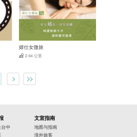
婧仕女微旅
2.94 公里
报
文宣指南
往台中
地图与指南
车
境外旅客