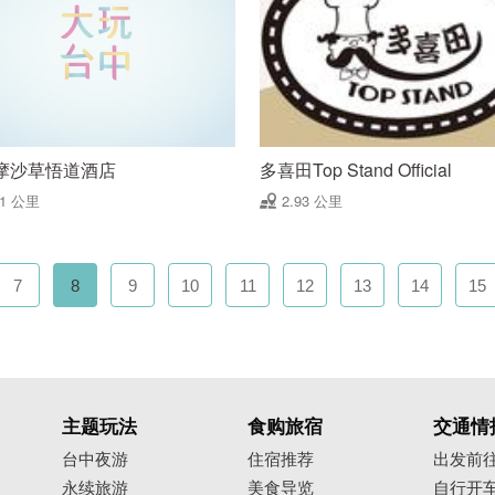
摩沙草悟道酒店
多喜田Top Stand Official
91 公里
2.93 公里
7
8
9
10
11
12
13
14
15
主题玩法
食购旅宿
交通情
台中夜游
住宿推荐
出发前
永续旅游
美食导览
自行开