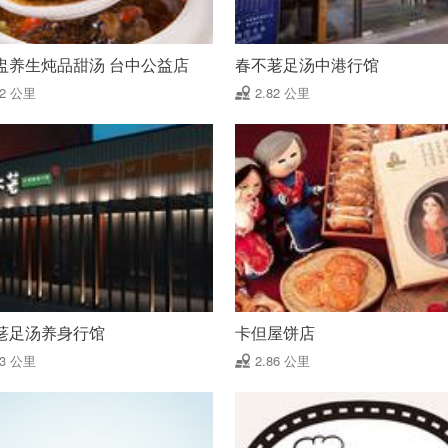
盅养生炖品甜汤 台中公益店
春不荖足汤中港行馆
82 公里
2.82 公里
荖足汤养身行馆
卡但屋饼店
83 公里
2.86 公里