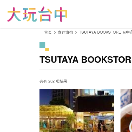
跳
到
主
要
内
:::
首页
食购旅宿
TSUTAYA BOOKSTORE 台
容
区
块
TSUTAYA BOOKS
共有 262 项结果