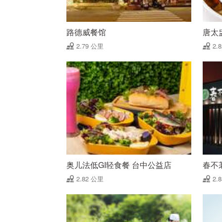
路德威餐馆
唐太
2.79 公里
2.
奥儿法低GI轻食餐 台中公益店
春不
2.82 公里
2.