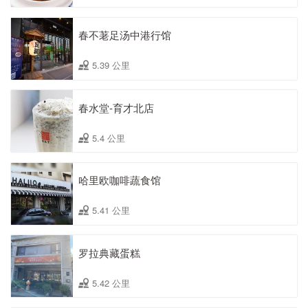
春不荖足汤中港行馆
5.39 公里
春水堂-育才北店
5.4 公里
哈里欧咖啡蔬食馆
5.41 公里
罗拉典藏蛋糕
5.42 公里