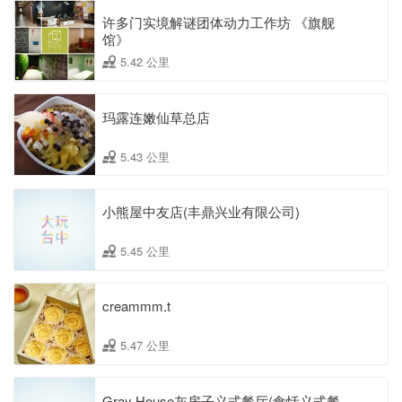
许多门实境解谜团体动力工作坊 《旗舰
馆》
5.42 公里
玛露连嫩仙草总店
5.43 公里
小熊屋中友店(丰鼎兴业有限公司)
5.45 公里
creammm.t
5.47 公里
Gray House灰房子义式餐厅(食恬义式餐