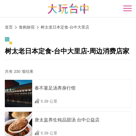
跳
到
开
主
要
首页
食购旅宿
树太老日本定食-台中大里店
内
容
区
树太老日本定食-台中大里店-周边消费店家
块
共有 230 项结果
春不荖足汤养身行馆
5.39 公里
唐太盅养生炖品甜汤 台中公益店
5.39 公里