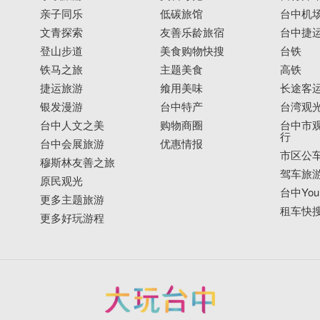
亲子同乐
低碳旅馆
台中机
文青探索
友善乐龄旅宿
台中捷
登山步道
美食购物快搜
台铁
铁马之旅
主题美食
高铁
捷运旅游
飨用美味
长途客
银发漫游
台中特产
台湾观
台中人文之美
购物商圈
台中市观
行
台中会展旅游
优惠情报
市区公
穆斯林友善之旅
驾车旅
原民观光
台中YouB
更多主题旅游
租车快
更多好玩游程