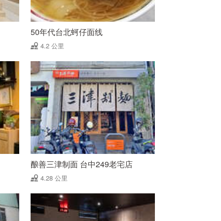
50年代台北蚵仔面线
4.2 公里
酿善三津制面 台中249老宅店
4.28 公里