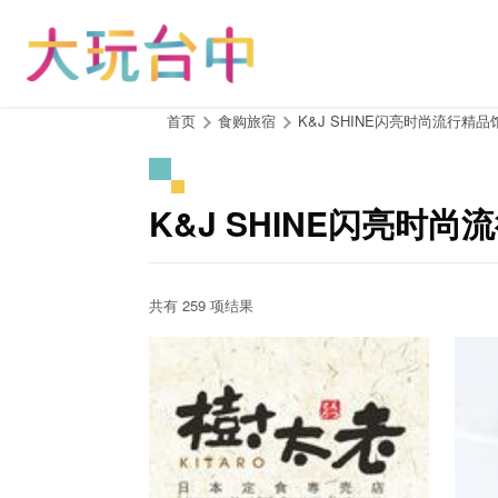
跳
到
主
要
内
:::
首页
食购旅宿
K&J SHINE闪亮时尚流行精品
容
区
块
K&J SHINE闪亮时
共有 259 项结果