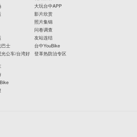
场
大玩台中APP
运
影片欣赏
照片集锦
问卷调查
运
友站连结
光巴士
台中YouBike
光公车/台湾好
登革热防治专区
车
游
ike
搜