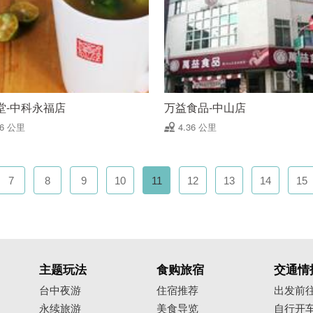
堂-中科永福店
万益食品-中山店
36 公里
4.36 公里
7
8
9
10
11
12
13
14
15
主题玩法
食购旅宿
交通情
台中夜游
住宿推荐
出发前
永续旅游
美食导览
自行开