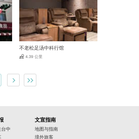
不老松足汤中科行馆
4.39 公里
报
文宣指南
往台中
地图与指南
车
境外旅客