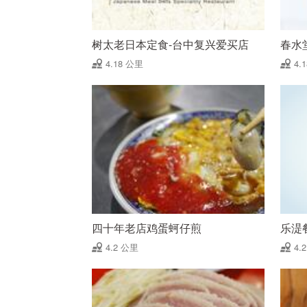
树太老日本定食-台中复兴爱买店
春水
4.18 公里
4.
四十年老店鸡蛋蚵仔煎
乐湜
4.2 公里
4.