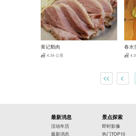
黄记鹅肉
春水
4.34 公里
4.
最新消息
景点探索
活动年历
即时影像
最新消息
热门TOP10