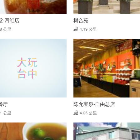
堂-四维店
树合苑
18 公里
4.19 公里
餐厅
陈允宝泉-自由总店
21 公里
4.25 公里