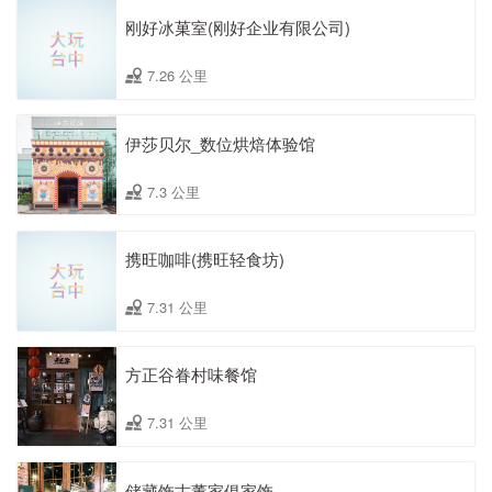
刚好冰菓室(刚好企业有限公司)
7.26 公里
伊莎贝尔_数位烘焙体验馆
7.3 公里
携旺咖啡(携旺轻食坊)
7.31 公里
方正谷眷村味餐馆
7.31 公里
储藏饰古董家俱家饰