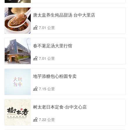
唐太盅养生炖品甜汤 台中大里店
7.01 公里
春不荖足汤大里行馆
7.01 公里
地芋添糖包心粉圆专卖
7.15 公里
树太老日本定食-台中文心店
7.22 公里