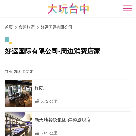
跳
到
开
主
要
首页
食购旅宿
好运国际有限公司
内
容
区
好运国际有限公司-周边消费店家
块
共有 253 项结果
许院
6.72 公里
新天地餐饮集团-崇德旗舰店
6.85 公里