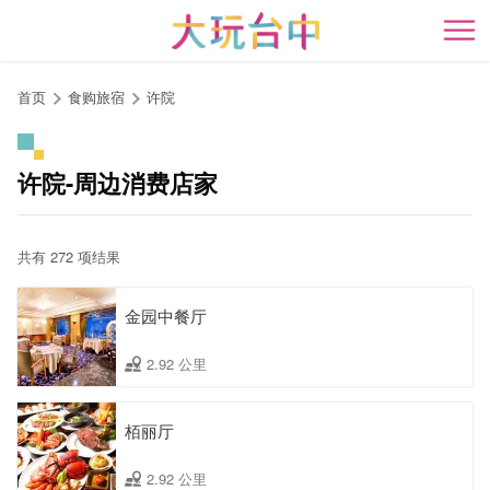
跳
到
开
主
要
首页
食购旅宿
许院
内
容
区
许院-周边消费店家
块
共有 272 项结果
金园中餐厅
2.92 公里
栢丽厅
2.92 公里