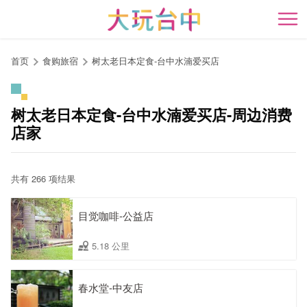
跳
到
开
主
要
首页
食购旅宿
树太老日本定食-台中水湳爱买店
内
容
区
树太老日本定食-台中水湳爱买店-周边消费
块
店家
共有 266 项结果
目觉咖啡-公益店
5.18 公里
春水堂-中友店