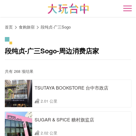
跳
到
开
主
要
首页
食购旅宿
段纯贞-广三Sogo
内
容
区
段纯贞-广三Sogo-周边消费店家
块
共有 268 项结果
TSUTAYA BOOKSTORE 台中市政店
2.01 公里
SUGAR & SPICE 糖村旗监店
2.02 公里