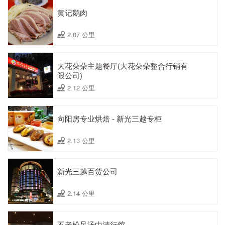
黄记鹅肉
2.07 公里
大花朵朵主题餐厅(大花朵朵整合行销有
限公司)
2.12 公里
向阳房专业烘焙 - 新光三越专柜
2.13 公里
新光三越百货公司
2.14 公里
不老松足汤中清行馆