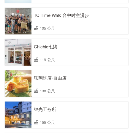
TC Time Walk 台中时空漫步
105 公尺
Chichic七柒
119 公尺
联翔饼店-自由店
138 公尺
继光工务所
155 公尺