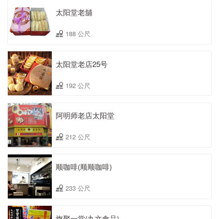
太阳堂老舖
188 公尺
太阳堂老店25号
192 公尺
阿明师老店太阳堂
212 公尺
顺咖啡(顺顺咖啡)
233 公尺
旗聚一堂(丸文食品)