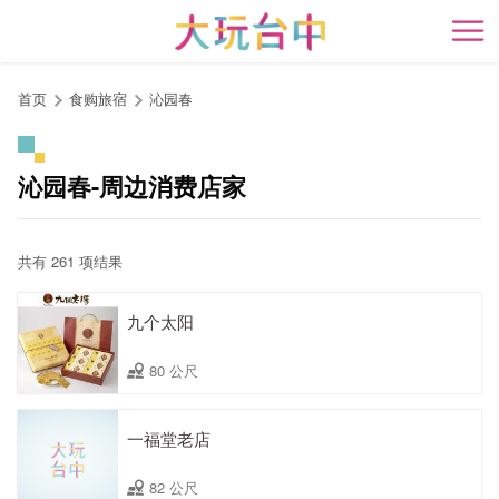
跳
到
开
主
要
首页
食购旅宿
沁园春
内
容
区
沁园春-周边消费店家
块
共有 261 项结果
九个太阳
80 公尺
一福堂老店
82 公尺