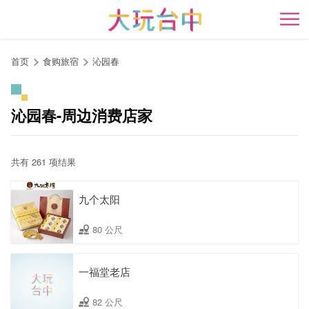
跳
到
开
主
要
首页
食购旅宿
沁园春
内
容
区
沁园春-周边消费店家
块
共有 261 项结果
九个太阳
80 公尺
一福堂老店
82 公尺