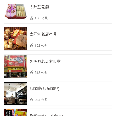
太阳堂老舖
188 公尺
太阳堂老店25号
192 公尺
阿明师老店太阳堂
212 公尺
顺咖啡(顺顺咖啡)
233 公尺
旗聚一堂(丸文食品)