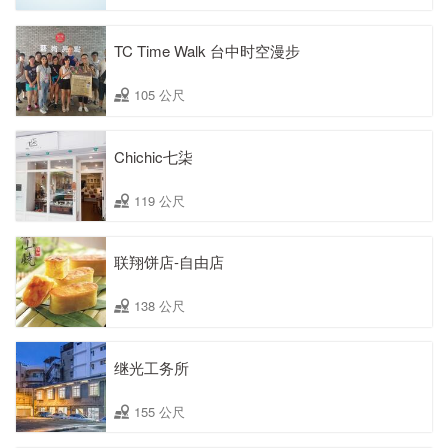
TC Time Walk 台中时空漫步
105 公尺
Chichic七柒
119 公尺
联翔饼店-自由店
138 公尺
继光工务所
155 公尺