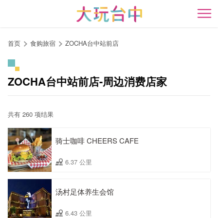
跳
到
开
主
要
首页
食购旅宿
ZOCHA台中站前店
内
容
区
ZOCHA台中站前店-周边消费店家
块
共有 260 项结果
骑士咖啡 CHEERS CAFE
6.37 公里
汤村足体养生会馆
6.43 公里