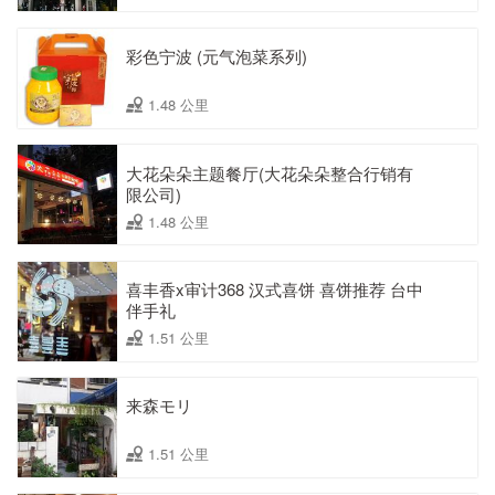
彩色宁波 (元气泡菜系列)
1.48 公里
大花朵朵主题餐厅(大花朵朵整合行销有
限公司)
1.48 公里
喜丰香x审计368 汉式喜饼 喜饼推荐 台中
伴手礼
1.51 公里
来森モリ
1.51 公里