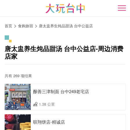
跳
到
开
主
要
首页
食购旅宿
唐太盅养生炖品甜汤 台中公益店
内
容
区
唐太盅养生炖品甜汤 台中公益店-周边消费
块
店家
共有 269 项结果
酿善三津制面 台中249老宅店
1.38 公里
联翔饼店-精诚店