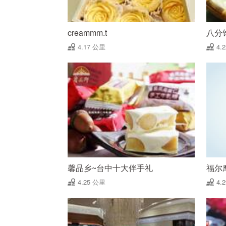
creammm.t
八分
4.17 公里
4.
馨品乡~台中十大伴手礼
福尔
4.25 公里
4.