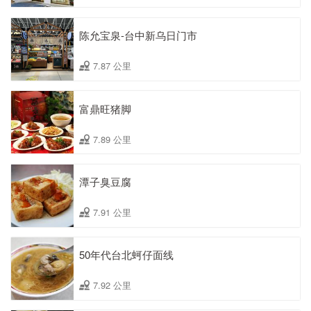
陈允宝泉-台中新乌日门市
7.87 公里
富鼎旺猪脚
7.89 公里
潭子臭豆腐
7.91 公里
50年代台北蚵仔面线
7.92 公里