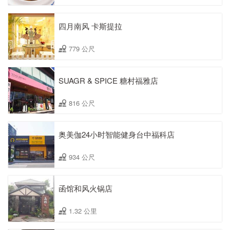
四月南风 卡斯提拉
779 公尺
SUAGR & SPICE 糖村福雅店
816 公尺
奥美伽24小时智能健身台中福科店
934 公尺
函馆和风火锅店
1.32 公里