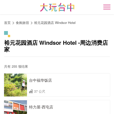
跳
到
开
主
要
首页
食购旅宿
裕元花园酒店 Windsor Hotel
内
容
区
裕元花园酒店 Windsor Hotel -周边消费店
块
家
共有 255 项结果
台中福华饭店
37 公尺
特力屋-西屯店