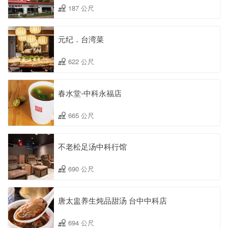
187 公尺
元纪．台湾菜
622 公尺
春水堂-中科永福店
665 公尺
不老松足汤中科行馆
690 公尺
唐太盅养生炖品甜汤 台中中科店
694 公尺