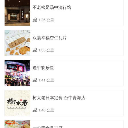
不老松足汤中清行馆
1.26 公里
双晨幸福杏仁瓦片
1.35 公里
逢甲欢乐星
1.41 公里
树太老日本定食-台中青海店
1.48 公里
一心素食臭豆腐