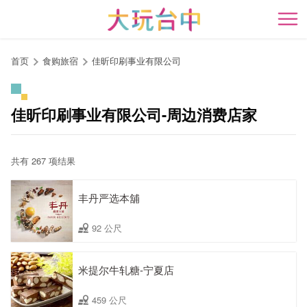
跳
到
开
主
要
首页
食购旅宿
佳昕印刷事业有限公司
内
容
区
佳昕印刷事业有限公司-周边消费店家
块
共有 267 项结果
丰丹严选本舖
92 公尺
米提尔牛轧糖-宁夏店
459 公尺