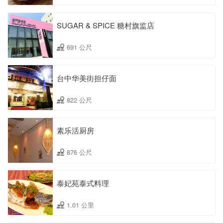
SUGAR & SPICE 糖村旗监店
691 公尺
台中华美街担仔面
822 公尺
素乐活厨房
876 公尺
泰妃苑泰式料理
1.01 公里