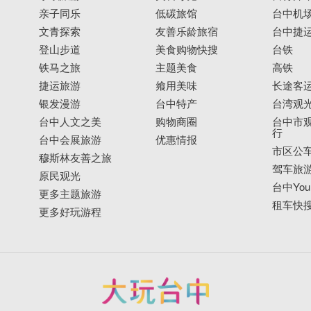
亲子同乐
低碳旅馆
台中机
文青探索
友善乐龄旅宿
台中捷
登山步道
美食购物快搜
台铁
铁马之旅
主题美食
高铁
捷运旅游
飨用美味
长途客
银发漫游
台中特产
台湾观
台中人文之美
购物商圈
台中市观
行
台中会展旅游
优惠情报
市区公
穆斯林友善之旅
驾车旅
原民观光
台中YouB
更多主题旅游
租车快
更多好玩游程