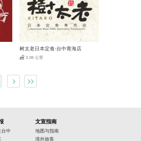
树太老日本定食-台中青海店
3.06 公里
报
文宣指南
往台中
地图与指南
车
境外旅客