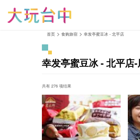
跳
到
主
要
内
:::
首页
食购旅宿
幸发亭蜜豆冰 - 北平店
容
区
块
幸发亭蜜豆冰 - 北平店
共有 276 项结果