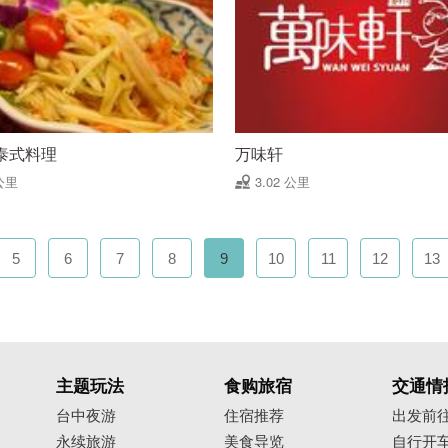
泰式料理
万味轩
公里
3.02 公里
5
6
7
8
9
10
11
12
13
主题玩法
食购旅宿
交通情
台中夜游
住宿推荐
出发前
永续旅游
美食导览
自行开