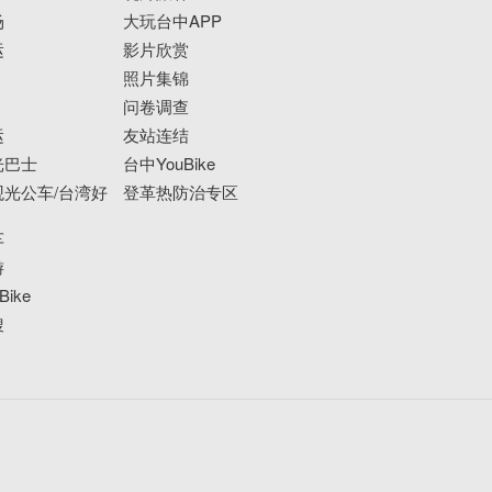
场
大玩台中APP
运
影片欣赏
照片集锦
问卷调查
运
友站连结
光巴士
台中YouBike
光公车/台湾好
登革热防治专区
车
游
ike
搜