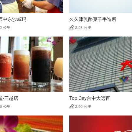
师中东沙威玛
久久津乳酪菓子手造所
92 公里
2.93 公里
堂-三越店
Top City台中大远百
96 公里
2.96 公里