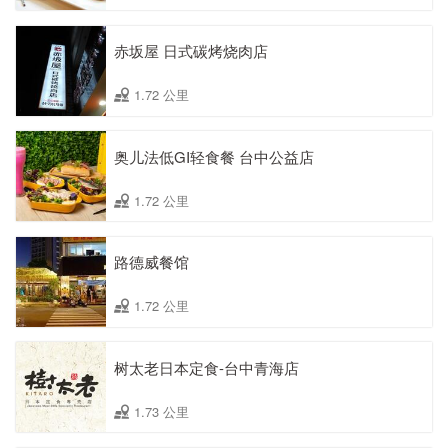
赤坂屋 日式碳烤烧肉店
1.72 公里
奥儿法低GI轻食餐 台中公益店
1.72 公里
路德威餐馆
1.72 公里
树太老日本定食-台中青海店
1.73 公里