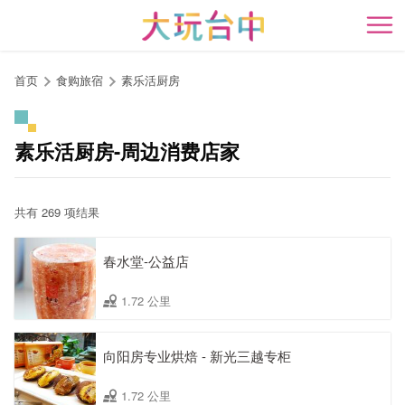
跳
到
开
主
要
首页
食购旅宿
素乐活厨房
内
容
区
素乐活厨房-周边消费店家
块
共有 269 项结果
春水堂-公益店
1.72 公里
向阳房专业烘焙 - 新光三越专柜
1.72 公里