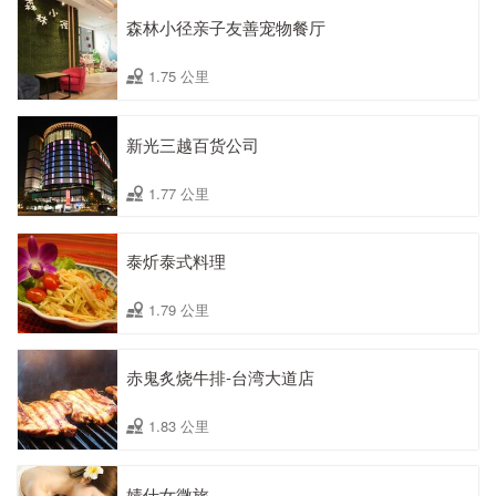
森林小径亲子友善宠物餐厅
1.75 公里
新光三越百货公司
1.77 公里
泰炘泰式料理
1.79 公里
赤鬼炙烧牛排-台湾大道店
1.83 公里
婧仕女微旅