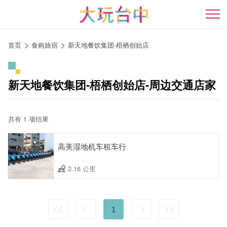
跳
到
开
主
要
首页
食购旅宿
新天地餐饮集团-梧栖创始店
内
容
区
新天地餐饮集团-梧栖创始店-周边交通店家
块
共有 1 项结果
高美湿地机车租车行
2.16 公里
1