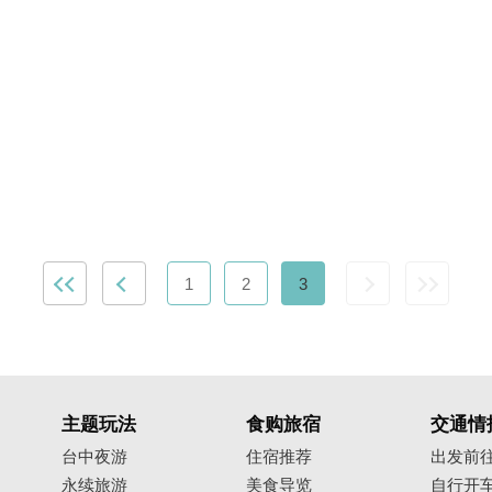
1
2
3
主题玩法
食购旅宿
交通情
台中夜游
住宿推荐
出发前
永续旅游
美食导览
自行开