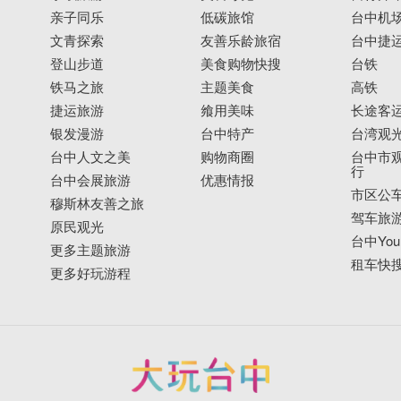
亲子同乐
低碳旅馆
台中机
文青探索
友善乐龄旅宿
台中捷
登山步道
美食购物快搜
台铁
铁马之旅
主题美食
高铁
捷运旅游
飨用美味
长途客
银发漫游
台中特产
台湾观
台中人文之美
购物商圈
台中市观
行
台中会展旅游
优惠情报
市区公
穆斯林友善之旅
驾车旅
原民观光
台中YouB
更多主题旅游
租车快
更多好玩游程