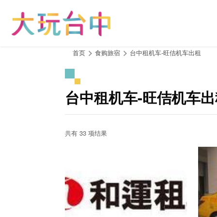
跳
到
主
要
内
:::
首页
食购旅宿
台中租机车-旺佶机车出租
容
区
块
台中租机车-旺佶机车出
共有 33 项结果