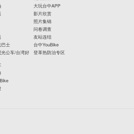
场
大玩台中APP
运
影片欣赏
照片集锦
问卷调查
运
友站连结
光巴士
台中YouBike
光公车/台湾好
登革热防治专区
车
游
ike
搜