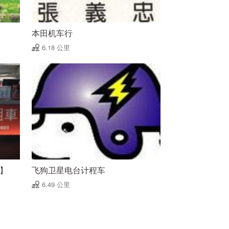
本田机车行
6.18 公里
站】
飞狗卫星电台计程车
6.49 公里