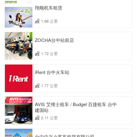
翔顺机车租赁
1.68 公里
ZOCHA台中站前店
1.72 公里
iRent 台中火车站
1.77 公里
AVIS 艾维士租车 / Budget 百捷租车 台中
建国站
2.11 公里
台中中兴小客车租赁有限公司