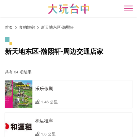
跳
到
开
主
要
首页
食购旅宿
新天地东区-瀚熙轩
内
容
区
新天地东区-瀚熙轩-周边交通店家
块
共有 34 项结果
乐乐假期
1.46 公里
和运租车
1.6 公里