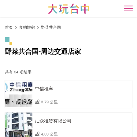
跳
到
开
主
要
首页
食购旅宿
野菜共合国
内
容
区
野菜共合国-周边交通店家
块
共有 34 项结果
中信租车
3.79 公里
汇众租赁有限公司
4.03 公里