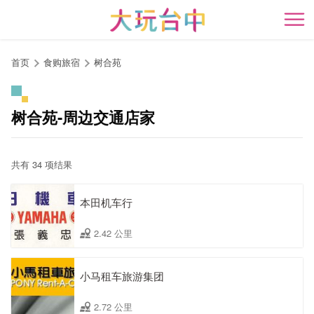
跳
到
开
主
要
首页
食购旅宿
树合苑
内
容
区
树合苑-周边交通店家
块
共有 34 项结果
本田机车行
2.42 公里
小马租车旅游集团
2.72 公里