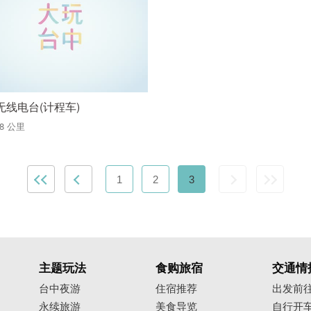
无线电台(计程车)
18 公里
1
2
3
主题玩法
食购旅宿
交通情
台中夜游
住宿推荐
出发前
永续旅游
美食导览
自行开