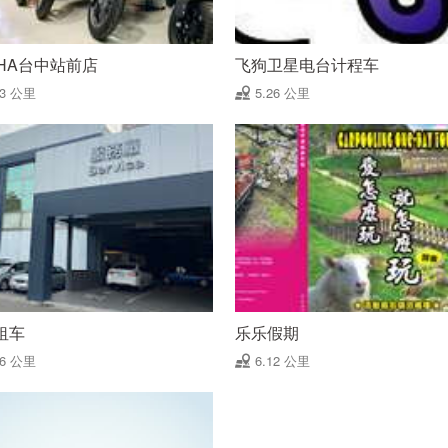
CHA台中站前店
飞狗卫星电台计程车
23 公里
5.26 公里
租车
乐乐假期
06 公里
6.12 公里