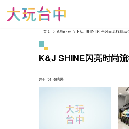
跳
到
主
要
内
:::
首页
食购旅宿
K&J SHINE闪亮时尚流行精品
容
区
块
K&J SHINE闪亮时
共有 34 项结果