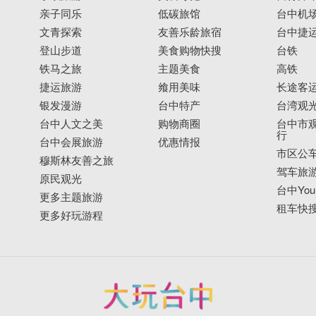
亲子同乐
低碳旅馆
台中机
文青探索
友善乐龄旅宿
台中捷
登山步道
美食购物快搜
台铁
铁马之旅
主题美食
高铁
捷运旅游
飨用美味
长途客
银发漫游
台中特产
台湾观
台中人文之美
购物商圈
台中市观
行
台中会展旅游
优惠情报
市区公
穆斯林友善之旅
驾车旅
原民观光
台中YouB
更多主题旅游
租车快
更多好玩游程