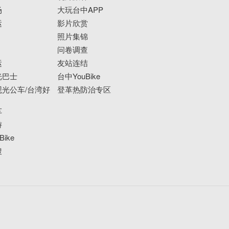
场
大玩台中APP
运
影片欣赏
照片集锦
问卷调查
运
友站连结
光巴士
台中YouBike
光公车/台湾好
登革热防治专区
车
游
ike
搜