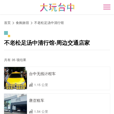
跳
到
开
主
要
首页
食购旅宿
不老松足汤中清行馆
内
容
区
不老松足汤中清行馆-周边交通店家
块
共有 35 项结果
台中无线计程车
1.15 公里
唐岦租车
1.54 公里