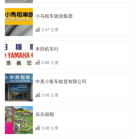
小马租车旅游集团
2.47 公里
本田机车行
2.85 公里
中美小客车租赁有限公司
3.05 公里
乐乐假期
3.26 公里