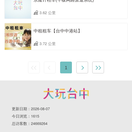
3.62 公里
中租租车【台中中港站】
3.72 公里
1
更新日期：2026-08-07
今日浏览：1615
总访客数：24669264