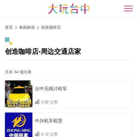
跳
到
开
主
要
首页
食购旅宿
创造咖啡店
内
容
区
创造咖啡店-周边交通店家
块
共有 34 项结果
台中无线计程车
3.02 公里
中兴机车租赁
3.12 公里