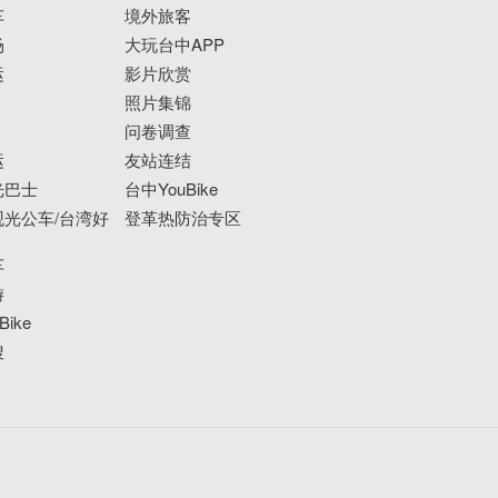
车
境外旅客
场
大玩台中APP
运
影片欣赏
照片集锦
问卷调查
运
友站连结
光巴士
台中YouBike
光公车/台湾好
登革热防治专区
车
游
ike
搜