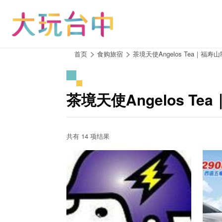
跳
到
主
要
内
:::
首页
食购旅宿
茶境天使Angelos Tea｜福寿
容
区
块
茶境天使Angelos T
共有 14 项结果