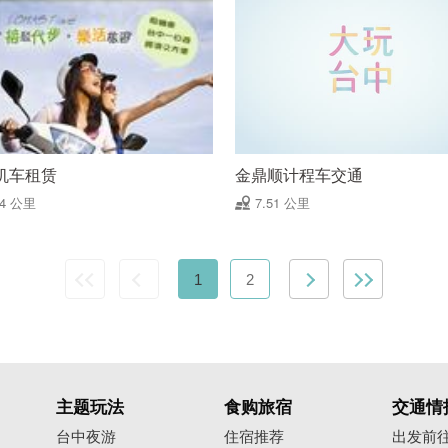
机车租赁
金鼎顺计程车交通
44 公里
7.51 公里
1
2
主题玩法
食购旅宿
交通情
台中夜游
住宿推荐
出发前