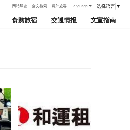
:::
选择语言
▼
网站导览
全文检索
境外旅客
Language
食购旅宿
交通情报
文宣指南