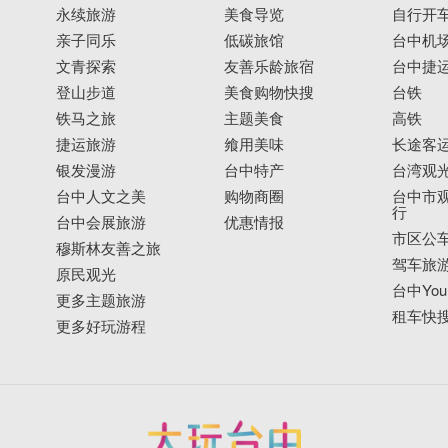
永续旅游
美食导览
自行开
亲子同乐
低碳旅馆
台中机
文青探索
友善乐龄旅宿
台中捷
登山步道
美食购物快搜
台铁
铁马之旅
主题美食
高铁
捷运旅游
飨用美味
长途客
银发漫游
台中特产
台湾观
台中人文之美
购物商圈
台中市观
行
台中会展旅游
优惠情报
市区公
穆斯林友善之旅
驾车旅
原民观光
台中YouB
更多主题旅游
租车快
更多好玩游程