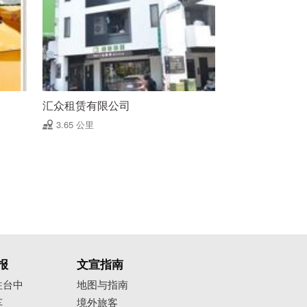
汇众租赁有限公司
3.65 公里
报
文宣指南
往台中
地图与指南
车
境外旅客