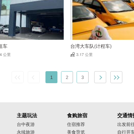
租车
台湾大车队(计程车)
94 公里
3.17 公里
1
2
3
主题玩法
食购旅宿
交通情
台中夜游
住宿推荐
出发前
永续旅游
美食导览
自行开