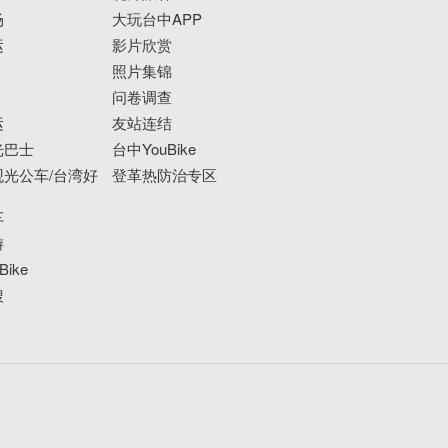
场
大玩台中APP
运
影片欣赏
照片集锦
问卷调查
运
友站连结
光巴士
台中YouBike
光公车/台湾好
登革热防治专区
车
游
ike
搜