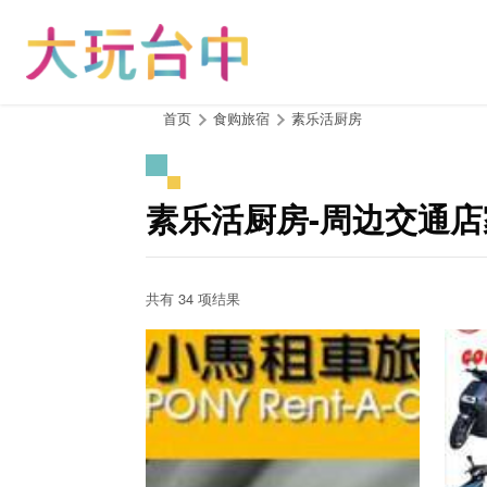
跳
到
主
要
内
:::
首页
食购旅宿
素乐活厨房
容
区
块
素乐活厨房-周边交通店
共有 34 项结果