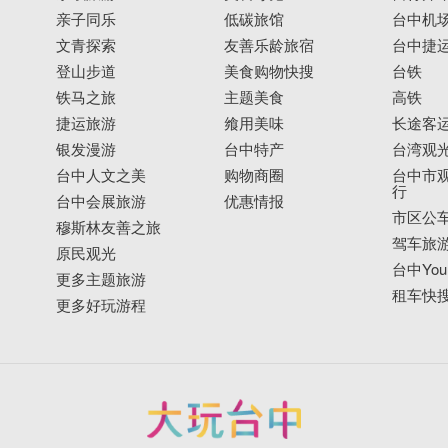
亲子同乐
低碳旅馆
台中机
文青探索
友善乐龄旅宿
台中捷
登山步道
美食购物快搜
台铁
铁马之旅
主题美食
高铁
捷运旅游
飨用美味
长途客
银发漫游
台中特产
台湾观
台中人文之美
购物商圈
台中市观
行
台中会展旅游
优惠情报
市区公
穆斯林友善之旅
驾车旅
原民观光
台中YouB
更多主题旅游
租车快
更多好玩游程