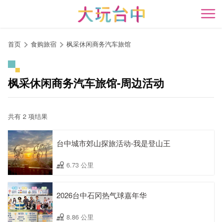
跳
到
开
主
要
首页
食购旅宿
枫采休闲商务汽车旅馆
内
容
区
枫采休闲商务汽车旅馆-周边活动
块
共有 2 项结果
台中城市郊山探旅活动-我是登山王
6.73 公里
2026台中石冈热气球嘉年华
8.86 公里