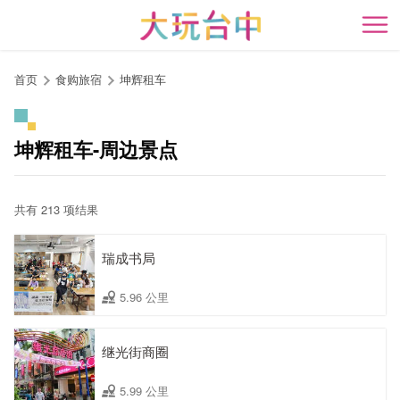
跳
到
开
主
要
首页
食购旅宿
坤辉租车
内
容
区
坤辉租车-周边景点
块
共有 213 项结果
瑞成书局
5.96 公里
继光街商圈
5.99 公里