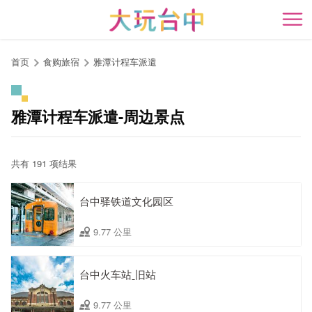
跳
到
开
主
要
首页
食购旅宿
雅潭计程车派遣
内
容
区
雅潭计程车派遣-周边景点
块
共有 191 项结果
台中驿铁道文化园区
9.77 公里
台中火车站ˍ旧站
9.77 公里