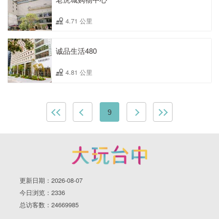
4.71 公里
诚品生活480
4.81 公里
9
更新日期：2026-08-07
今日浏览：2336
总访客数：24669985