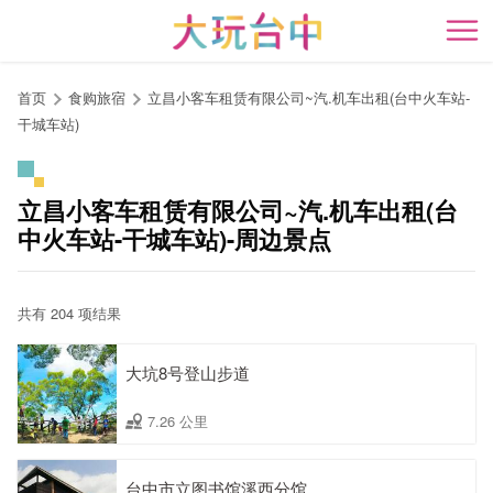
跳
到
开
主
要
首页
食购旅宿
立昌小客车租赁有限公司~汽.机车出租(台中火车站-
内
干城车站)
容
区
块
立昌小客车租赁有限公司~汽.机车出租(台
中火车站-干城车站)-周边景点
共有 204 项结果
大坑8号登山步道
7.26 公里
台中市立图书馆溪西分馆