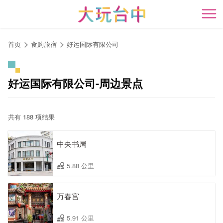
跳
到
开
主
要
首页
食购旅宿
好运国际有限公司
内
容
区
好运国际有限公司-周边景点
块
共有 188 项结果
中央书局
5.88 公里
万春宫
5.91 公里