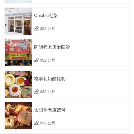
Chichic七柒
352 公尺
阿明师老店太阳堂
362 公尺
格哆莉奶酪优礼
363 公尺
太阳堂老店25号
393 公尺