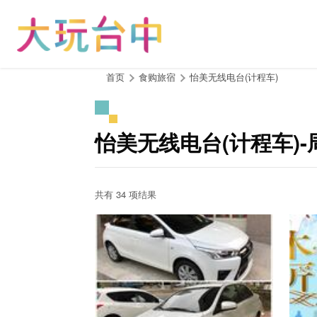
跳
到
主
要
内
:::
首页
食购旅宿
怡美无线电台(计程车)
容
区
块
怡美无线电台(计程车)
共有 34 项结果