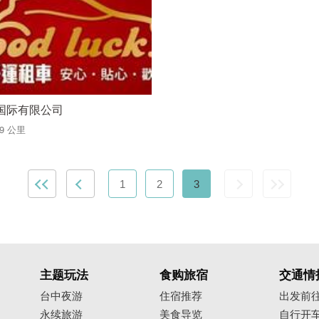
国际有限公司
99 公里
1
2
3
主题玩法
食购旅宿
交通情
台中夜游
住宿推荐
出发前
永续旅游
美食导览
自行开