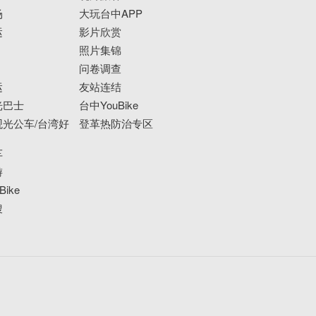
场
大玩台中APP
运
影片欣赏
照片集锦
问卷调查
运
友站连结
光巴士
台中YouBike
光公车/台湾好
登革热防治专区
车
游
ike
搜