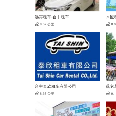
远宾租车-台中租车
木匠
8.57 公里
8.
台中泰欣租车有限公司
薰衣草
8.68 公里
9.