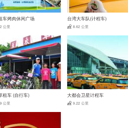
租车烤肉休闲广场
台湾大车队(计程车)
62 公里
8.62 公里
租车 (自行车)
大都会卫星计程车
19 公里
9.22 公里