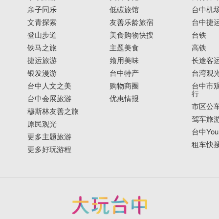
亲子同乐
低碳旅馆
台中机
文青探索
友善乐龄旅宿
台中捷
登山步道
美食购物快搜
台铁
铁马之旅
主题美食
高铁
捷运旅游
飨用美味
长途客
银发漫游
台中特产
台湾观
台中人文之美
购物商圈
台中市观
行
台中会展旅游
优惠情报
市区公
穆斯林友善之旅
驾车旅
原民观光
台中YouB
更多主题旅游
租车快
更多好玩游程